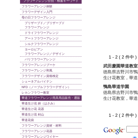
フラワーアレンジ分別・検索キーワード
フラワーアレンジ体験
フラワーデザイン入門
母の日フラワーアレンジ
プリザーブド／ブリザーブド
フラワーアレンジ
ドライフラワーアレンジ
アートフラワーアレンジ
シルクフラワーアレンジ
ヨーロピアン
フラワーアレンジ／デザイン
1 - 2 ( 2 件中
パリフラワーアレンジ
フラワーアレンジブーケ
武田慶園華道教室
フラワーアレンジ和風
徳島県吉野川市鴨
フラワーデザイン資格検定
生け花教室，華道
シェーネアルバイテン
鴨島華道学園
NFD（ノーブルフラワーデザイン）
徳島県吉野川市鴨
レカンフラワー教室
生け花教室，華道
華道フラワーアレンジ用具用品販売・通販
華道生け花 鋏（はさみ）
華道生け花 花器
華道生け花 剣山
1 - 2 ( 2 件中
華道花袋
フラワーアレンジ資材・材料
フラワーアレンジ花器
フラワーアレンジワイヤー