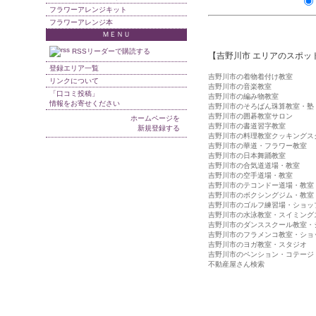
フラワーアレンジキット
フラワーアレンジ本
ＭＥＮＵ
RSSリーダーで購読する
【吉野川市 エリアのスポッ
登録エリア一覧
吉野川市の着物着付け教室
リンクについて
吉野川市の音楽教室
「口コミ投稿」
吉野川市の編み物教室
情報をお寄せください
吉野川市のそろばん珠算教室・塾
吉野川市の囲碁教室サロン
ホームページを
吉野川市の書道習字教室
新規登録する
吉野川市の料理教室クッキングス
吉野川市の華道・フラワー教室
吉野川市の日本舞踊教室
吉野川市の合気道道場・教室
吉野川市の空手道場・教室
吉野川市のテコンドー道場・教室
吉野川市のボクシングジム・教室
吉野川市のゴルフ練習場・ショッ
吉野川市の水泳教室・スイミング
吉野川市のダンススクール教室・
吉野川市のフラメンコ教室・ショ
吉野川市のヨガ教室・スタジオ
吉野川市のペンション・コテージ
不動産屋さん検索