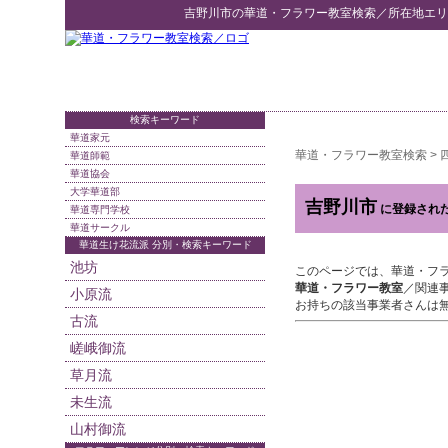
吉野川市
の
華道・フラワー教室検索
／所在地エリ
検索キーワード
華道家元
華道・フラワー教室検索
>
華道師範
華道協会
大学華道部
吉野川市
に登録され
華道専門学校
華道サークル
華道生け花流派 分別・検索キーワード
池坊
このページでは、華道・フ
華道・フラワー教室
／関連
小原流
お持ちの該当事業者さんは
古流
嵯峨御流
草月流
未生流
山村御流