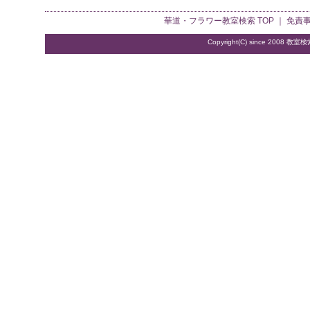
華道・フラワー教室検索
TOP ｜
免責
Copyright(C) since 2008
教室検