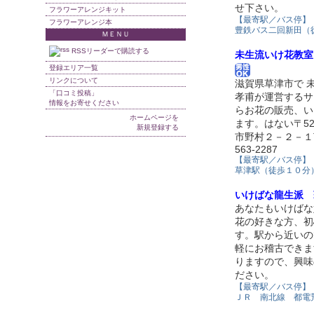
せ下さい。
フラワーアレンジキット
【最寄駅／バス停】
フラワーアレンジ本
豊鉄バス二回新田（
ＭＥＮＵ
RSSリーダーで購読する
未生流いけ花教室
登録エリア一覧
リンクについて
滋賀県草津市で 未
「口コミ投稿」
孝甫が運営するサ
情報をお寄せください
らお花の販売、い
ホームページを
ます。はない〒52
新規登録する
市野村２－２－１TE
563-2287
【最寄駅／バス停】
草津駅（徒歩１０分
いけばな龍生派 
あなたもいけばな
花の好きな方、初
す。駅から近いの
軽にお稽古できま
りますので、興味
ださい。
【最寄駅／バス停】
ＪＲ 南北線 都電