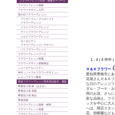
フラワーアレンジ分別・検索キーワード
フラワーアレンジ体験
フラワーデザイン入門
母の日フラワーアレンジ
プリザーブド／ブリザーブド
フラワーアレンジ
ドライフラワーアレンジ
アートフラワーアレンジ
シルクフラワーアレンジ
ヨーロピアン
フラワーアレンジ／デザイン
パリフラワーアレンジ
フラワーアレンジブーケ
フラワーアレンジ和風
1 - 4 ( 4 件中
フラワーデザイン資格検定
シェーネアルバイテン
Ｈ＆Ｋフラワー
NFD（ノーブルフラワーデザイン）
愛知県豊橋市にあ
レカンフラワー教室
花屋さんＨ＆Ｋフ
華道フラワーアレンジ用具用品販売・通販
な日のアレンジフ
華道生け花 鋏（はさみ）
ダル・ブーケ・お
華道生け花 花器
用のお花、さらに
華道生け花 剣山
富な品揃え。フラ
華道花袋
ッズを中心に大人
フラワーアレンジ資材・材料
へは、開店スタン
フラワーアレンジ花器
花、胡蝶蘭なども
フラワーアレンジワイヤー