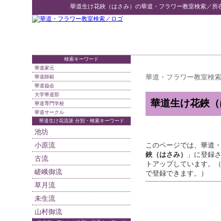
華道生け花鋏（はさみ）
の
華道・フラワー教室検索
／所
検索キーワード
華道家元
華道・フラワー教室検
華道師範
華道協会
大学華道部
華道生け花鋏（
華道専門学校
華道サークル
華道生け花流派 分別・検索キーワード
池坊
小原流
このページでは、華道
鋏（はさみ）
」に登録
古流
トアップしています。
嵯峨御流
で登録できます。）
草月流
未生流
山村御流