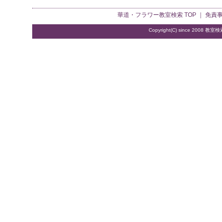
華道・フラワー教室検索
TOP ｜
免責
Copyright(C) since 2008
教室検