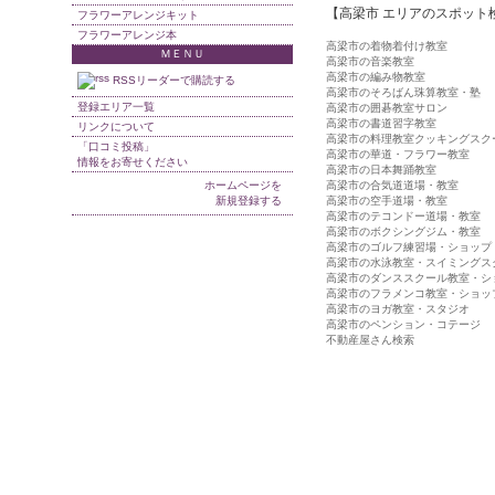
【高梁市 エリアのスポット
フラワーアレンジキット
フラワーアレンジ本
高梁市の着物着付け教室
ＭＥＮＵ
高梁市の音楽教室
高梁市の編み物教室
RSSリーダーで購読する
高梁市のそろばん珠算教室・塾
登録エリア一覧
高梁市の囲碁教室サロン
高梁市の書道習字教室
リンクについて
高梁市の料理教室クッキングスク
「口コミ投稿」
高梁市の華道・フラワー教室
情報をお寄せください
高梁市の日本舞踊教室
ホームページを
高梁市の合気道道場・教室
新規登録する
高梁市の空手道場・教室
高梁市のテコンドー道場・教室
高梁市のボクシングジム・教室
高梁市のゴルフ練習場・ショップ
高梁市の水泳教室・スイミングス
高梁市のダンススクール教室・シ
高梁市のフラメンコ教室・ショッ
高梁市のヨガ教室・スタジオ
高梁市のペンション・コテージ
不動産屋さん検索