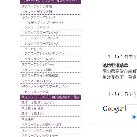
フラワーアレンジ分別・検索キーワード
フラワーアレンジ体験
フラワーデザイン入門
母の日フラワーアレンジ
プリザーブド／ブリザーブド
フラワーアレンジ
ドライフラワーアレンジ
アートフラワーアレンジ
シルクフラワーアレンジ
ヨーロピアン
フラワーアレンジ／デザイン
1 - 1 ( 1 件中
パリフラワーアレンジ
フラワーアレンジブーケ
池坊野瀬瑞華
フラワーアレンジ和風
岡山県高梁市南町
フラワーデザイン資格検定
生け花教室，華道
シェーネアルバイテン
NFD（ノーブルフラワーデザイン）
レカンフラワー教室
1 - 1 ( 1 件中
華道フラワーアレンジ用具用品販売・通販
華道生け花 鋏（はさみ）
華道生け花 花器
華道生け花 剣山
華道花袋
フラワーアレンジ資材・材料
フラワーアレンジ花器
フラワーアレンジワイヤー