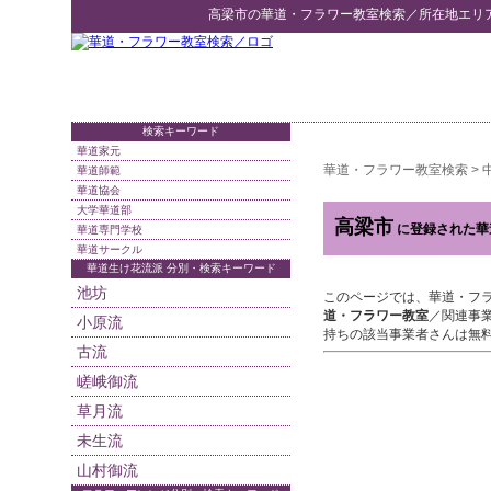
高梁市
の
華道・フラワー教室検索
／所在地エリ
検索キーワード
華道家元
華道・フラワー教室検索
>
華道師範
華道協会
大学華道部
高梁市
に登録された華
華道専門学校
華道サークル
華道生け花流派 分別・検索キーワード
池坊
このページでは、華道・フ
道・フラワー教室
／関連事
小原流
持ちの該当事業者さんは無
古流
嵯峨御流
草月流
未生流
山村御流