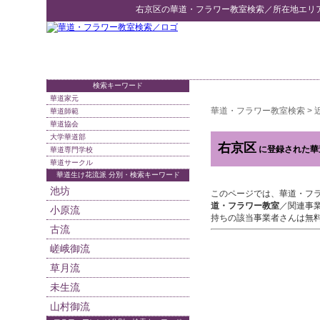
右京区
の
華道・フラワー教室検索
／所在地エリ
検索キーワード
華道家元
華道・フラワー教室検索
>
華道師範
華道協会
大学華道部
右京区
に登録された華
華道専門学校
華道サークル
華道生け花流派 分別・検索キーワード
池坊
このページでは、華道・フ
道・フラワー教室
／関連事
小原流
持ちの該当事業者さんは無
古流
嵯峨御流
草月流
未生流
山村御流