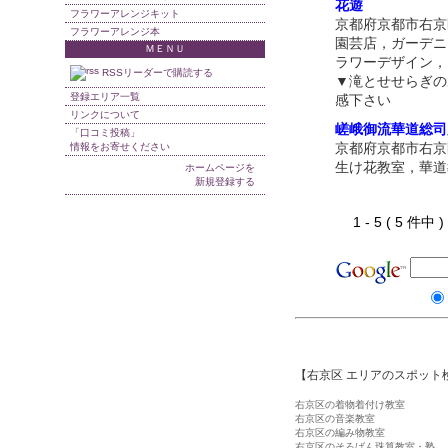
花遊
フラワーアレンジキット
京都府京都市右京
フラワーアレンジ本
園芸店，ガーデニ
ＭＥＮＵ
ラワーデザイン，
RSSリーダーで購読する
▼滝とせせらぎの
登録エリア一覧
感下さい
リンクについて
嵯峨御流華道総司
「口コミ投稿」
京都府京都市右京
情報をお寄せください
生け花教室，華道
ホームページを
新規登録する
1 - 5 ( 5 件中
【右京区 エリアのスポット
右京区の着物着付け教室
右京区の音楽教室
右京区の編み物教室
右京区のそろばん珠算教室・塾