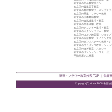
右京区の囲碁教室サロン
右京区の書道習字教室
右京区の料理教室クッキングスク
右京区の華道・フラワー教室
右京区の日本舞踊教室
右京区の合気道道場・教室
右京区の空手道場・教室
右京区のテコンドー道場・教室
右京区のボクシングジム・教室
右京区のゴルフ練習場・ショップ
右京区の水泳教室・スイミングス
右京区のダンススクール教室・シ
右京区のフラメンコ教室・ショッ
右京区のヨガ教室・スタジオ
右京区のペンション・コテージ
不動産屋さん検索
華道・フラワー教室検索
TOP ｜
免責
Copyright(C) since 2008
教室検