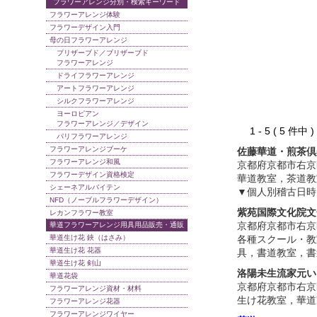
フラワーアレンジ分別・検索キーワード
フラワーアレンジ体験
フラワーデザイン入門
母の日フラワーアレンジ
プリザーブド／ブリザーブド
フラワーアレンジ
ドライフラワーアレンジ
アートフラワーアレンジ
シルクフラワーアレンジ
ヨーロピアン
フラワーアレンジ／デザイン
1 - 5 ( 5 件中
パリフラワーアレンジ
フラワーアレンジブーケ
佐藤華道・煎茶倶
フラワーアレンジ和風
京都府京都市右京
フラワーデザイン資格検定
華道教室，茶道教
シェーネアルバイテン
▼個人別稽古日時
NFD（ノーブルフラワーデザイン）
紫苑国際文化院文
レカンフラワー教室
京都府京都市右京
華道フラワーアレンジ用具用品販売・通販
華道生け花 鋏（はさみ）
各種スクール・教
華道生け花 花器
具，書道教室，書
華道生け花 剣山
洛陽未生流家元い
華道花袋
京都府京都市右京
フラワーアレンジ資材・材料
生け花教室，華道
フラワーアレンジ花器
フラワーアレンジワイヤー