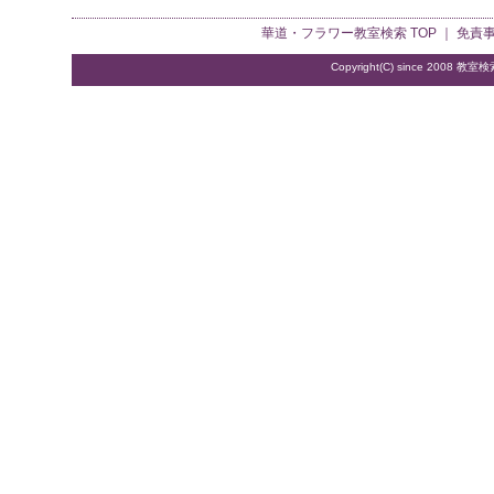
華道・フラワー教室検索
TOP ｜
免責
Copyright(C) since 2008
教室検