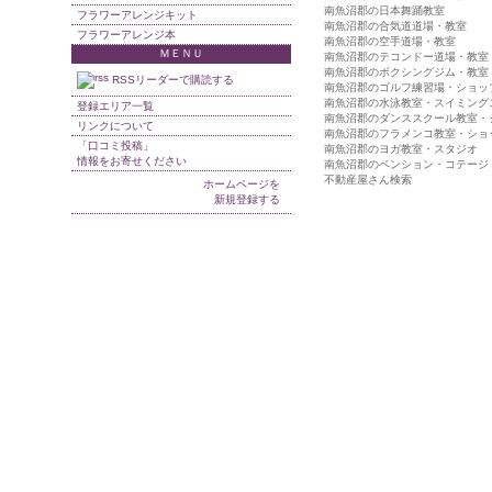
南魚沼郡の日本舞踊教室
フラワーアレンジキット
南魚沼郡の合気道道場・教室
フラワーアレンジ本
南魚沼郡の空手道場・教室
ＭＥＮＵ
南魚沼郡のテコンドー道場・教室
南魚沼郡のボクシングジム・教室
RSSリーダーで購読する
南魚沼郡のゴルフ練習場・ショッ
南魚沼郡の水泳教室・スイミング
登録エリア一覧
南魚沼郡のダンススクール教室・
リンクについて
南魚沼郡のフラメンコ教室・ショ
「口コミ投稿」
南魚沼郡のヨガ教室・スタジオ
情報をお寄せください
南魚沼郡のペンション・コテージ
不動産屋さん検索
ホームページを
新規登録する