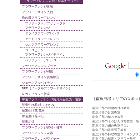
フラワーアレンジ分別・検索キーワード
フラワーアレンジ体験
フラワーデザイン入門
母の日フラワーアレンジ
プリザーブド／ブリザーブド
フラワーアレンジ
ドライフラワーアレンジ
アートフラワーアレンジ
シルクフラワーアレンジ
ヨーロピアン
フラワーアレンジ／デザイン
パリフラワーアレンジ
フラワーアレンジブーケ
フラワーアレンジ和風
フラワーデザイン資格検定
シェーネアルバイテン
NFD（ノーブルフラワーデザイン）
レカンフラワー教室
【南魚沼郡 エリアのスポッ
華道フラワーアレンジ用具用品販売・通販
華道生け花 鋏（はさみ）
南魚沼郡の着物着付け教室
華道生け花 花器
南魚沼郡の音楽教室
華道生け花 剣山
南魚沼郡の編み物教室
南魚沼郡のそろばん珠算教室・塾
華道花袋
南魚沼郡の囲碁教室サロン
フラワーアレンジ資材・材料
南魚沼郡の書道習字教室
フラワーアレンジ花器
南魚沼郡の料理教室クッキングス
フラワーアレンジワイヤー
南魚沼郡の華道・フラワー教室