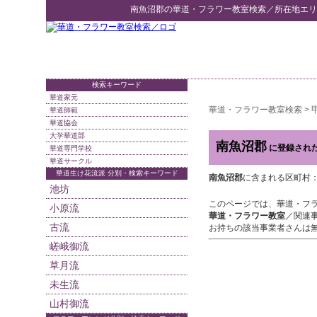
南魚沼郡
の
華道・フラワー教室検索
／所在地エリ
検索キーワード
華道家元
華道・フラワー教室検索
>
華道師範
華道協会
大学華道部
南魚沼郡
に登録され
華道専門学校
華道サークル
華道生け花流派 分別・検索キーワード
南魚沼郡
に含まれる区町村
池坊
このページでは、華道・フ
小原流
華道・フラワー教室
／関連
古流
お持ちの該当事業者さんは
嵯峨御流
草月流
未生流
山村御流