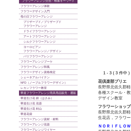
フラワーアレンジ分別・検索キーワード
フラワーアレンジ体験
フラワーデザイン入門
母の日フラワーアレンジ
プリザーブド／ブリザーブド
フラワーアレンジ
ドライフラワーアレンジ
アートフラワーアレンジ
シルクフラワーアレンジ
ヨーロピアン
フラワーアレンジ／デザイン
パリフラワーアレンジ
フラワーアレンジブーケ
フラワーアレンジ和風
フラワーデザイン資格検定
1 - 3 ( 3 件中
シェーネアルバイテン
花倶楽部プリエ
NFD（ノーブルフラワーデザイン）
長野県北佐久郡軽
レカンフラワー教室
各種スクール・教
華道フラワーアレンジ用具用品販売・通販
デザイン教室
華道生け花 鋏（はさみ）
華道生け花 花器
フラワーショップ
華道生け花 剣山
長野県北佐久郡軽
華道花袋
生花店，フラワー
フラワーアレンジ資材・材料
フラワーアレンジ花器
ＮＯＲＩＦＬＯＷ
フラワーアレンジワイヤー