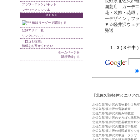
長野県北佐久郡軽
フラワーアレンジキット
園芸店，ガーデニ
フラワーアレンジ本
花・装飾・花環，
ＭＥＮＵ
ーデザイン，フラ
RSSリーダーで購読する
▼☆軽井沢ウェデ
発送
登録エリア一覧
リンクについて
「口コミ投稿」
情報をお寄せください
1 - 3 ( 3 件中
ホームページを
新規登録する
【北佐久郡/軽井沢 エリア
北佐久郡/軽井沢の着物着付け教室
北佐久郡/軽井沢の音楽教室
北佐久郡/軽井沢の編み物教室
北佐久郡/軽井沢のそろばん珠算
北佐久郡/軽井沢の囲碁教室サロン
北佐久郡/軽井沢の書道習字教室
北佐久郡/軽井沢の料理教室クッ
北佐久郡/軽井沢の華道・フラワ
北佐久郡/軽井沢の日本舞踊教室