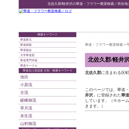
北佐久郡/軽井沢
の
華道・フラワー教室検索
／所在地
検索キーワード
華道家元
華道・フラワー教室検索
>
華道師範
華道協会
大学華道部
北佐久郡/軽井
華道専門学校
華道サークル
華道生け花流派 分別・検索キーワード
北佐久郡
に含まれる区町村
池坊
小原流
このページでは、華道
古流
井沢
」に登録された
華
嵯峨御流
しています。（※ホー
きます。）
草月流
未生流
山村御流