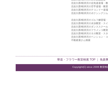
北佐久郡/軽井沢の合気道道場・
北佐久郡/軽井沢の空手道場・教室
北佐久郡/軽井沢のテコンドー道
北佐久郡/軽井沢のボクシングジ
北佐久郡/軽井沢のゴルフ練習場
北佐久郡/軽井沢の水泳教室・ス
北佐久郡/軽井沢のダンススクー
北佐久郡/軽井沢のフラメンコ教
北佐久郡/軽井沢のヨガ教室・ス
北佐久郡/軽井沢のペンション・
不動産屋さん検索
華道・フラワー教室検索
TOP ｜
免責
Copyright(C) since 2008
教室検