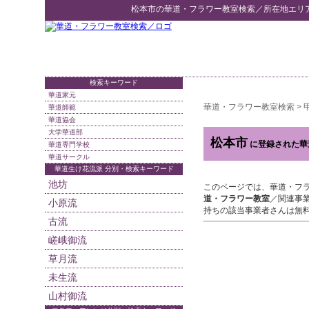
松本市
の
華道・フラワー教室検索
／所在地エリ
検索キーワード
華道家元
華道・フラワー教室検索
>
華道師範
華道協会
大学華道部
松本市
に登録された華
華道専門学校
華道サークル
華道生け花流派 分別・検索キーワード
池坊
このページでは、華道・フ
道・フラワー教室
／関連事
小原流
持ちの該当事業者さんは無
古流
嵯峨御流
草月流
未生流
山村御流