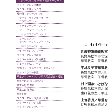
フラワーアレンジ分別・検索キーワード
フラワーアレンジ体験
フラワーデザイン入門
母の日フラワーアレンジ
プリザーブド／ブリザーブド
フラワーアレンジ
ドライフラワーアレンジ
アートフラワーアレンジ
シルクフラワーアレンジ
ヨーロピアン
フラワーアレンジ／デザイン
1 - 4 ( 4 件中
パリフラワーアレンジ
フラワーアレンジブーケ
近藤茶道華道教室
フラワーアレンジ和風
長野県松本市北深
フラワーデザイン資格検定
華道教室，茶道教
シェーネアルバイテン
平林良子茶華道教
NFD（ノーブルフラワーデザイン）
長野県松本市元町
レカンフラワー教室
華道教室，茶道教
華道フラワーアレンジ用具用品販売・通販
華道生け花 鋏（はさみ）
村上理凉いけばな
華道生け花 花器
長野県松本市北深
華道生け花 剣山
生け花教室，華道
華道花袋
フラワーアレンジ資材・材料
上條香月／華道せ
フラワーアレンジ花器
長野県松本市旭２
フラワーアレンジワイヤー