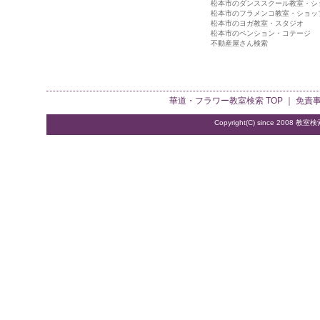
松本市のダンススクール教室・シ
松本市のフラメンコ教室・ショッ
松本市のヨガ教室・スタジオ
松本市のペンション・コテージ
不動産屋さん検索
華道・フラワー教室検索
TOP ｜
免責
Copyright(C) since 2008
教室検