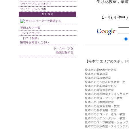
生け花教室，華道
フラワーアレンジキット
フラワーアレンジ本
ＭＥＮＵ
1 - 4 ( 4 件中
RSSリーダーで購読する
登録エリア一覧
リンクについて
「口コミ投稿」
情報をお寄せください
ホームページを
新規登録する
【松本市 エリアのスポット
松本市の着物着付け教室
松本市の音楽教室
松本市の編み物教室
松本市のそろばん珠算教室・塾
松本市の囲碁教室サロン
松本市の書道習字教室
松本市の料理教室クッキングスク
松本市の華道・フラワー教室
松本市の日本舞踊教室
松本市の合気道道場・教室
松本市の空手道場・教室
松本市のテコンドー道場・教室
松本市のボクシングジム・教室
松本市のゴルフ練習場・ショップ
松本市の水泳教室・スイミングス