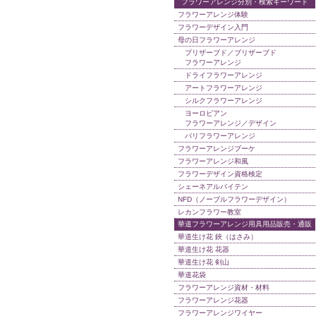
フラワーアレンジ分別・検索キーワード
フラワーアレンジ体験
フラワーデザイン入門
母の日フラワーアレンジ
プリザーブド／ブリザーブド
フラワーアレンジ
ドライフラワーアレンジ
アートフラワーアレンジ
シルクフラワーアレンジ
ヨーロピアン
フラワーアレンジ／デザイン
パリフラワーアレンジ
フラワーアレンジブーケ
フラワーアレンジ和風
フラワーデザイン資格検定
シェーネアルバイテン
NFD（ノーブルフラワーデザイン）
レカンフラワー教室
華道フラワーアレンジ用具用品販売・通販
華道生け花 鋏（はさみ）
華道生け花 花器
華道生け花 剣山
華道花袋
フラワーアレンジ資材・材料
フラワーアレンジ花器
フラワーアレンジワイヤー