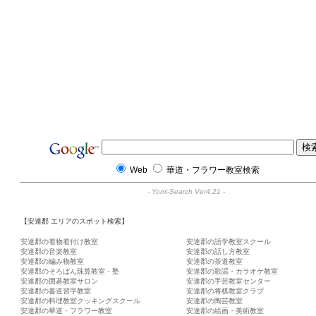
Web
華道・フラワー教室検索
-
Yomi-Search Ver4.21
-
【安達郡 エリアのスポット検索】
安達郡の着物着付け教室
安達郡の語学教室スクール
安達郡の音楽教室
安達郡の話し方教室
安達郡の編み物教室
安達郡の茶道教室
安達郡のそろばん珠算教室・塾
安達郡の歌謡・カラオケ教室
安達郡の囲碁教室サロン
安達郡の手芸教室センター
安達郡の書道習字教室
安達郡の将棋教室クラブ
安達郡の料理教室クッキングスクール
安達郡の陶芸教室
安達郡の華道・フラワー教室
安達郡の絵画・美術教室