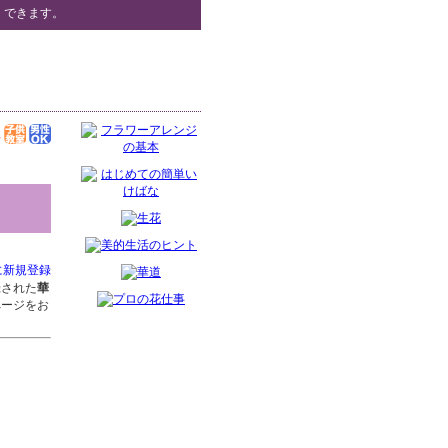
）できます。
に新規登録
録された
華
ページをお