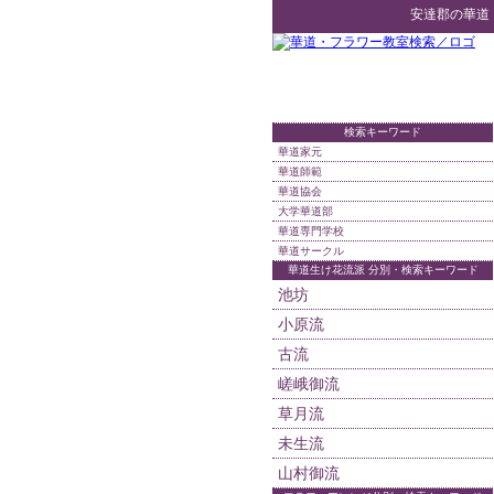
安達郡
の
華道
検索キーワード
華道家元
華道師範
華道協会
大学華道部
華道専門学校
華道サークル
華道生け花流派 分別・検索キーワード
池坊
小原流
古流
嵯峨御流
草月流
未生流
山村御流