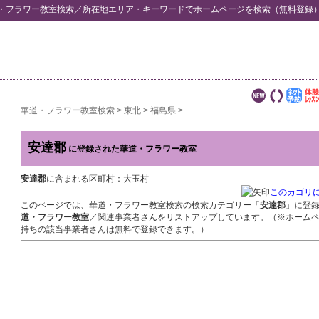
・フラワー教室検索
／所在地エリア・キーワードでホームページを検索（無料登録
華道・フラワー教室検索
>
東北
>
福島県
>
安達郡
に登録された華道・フラワー教室
安達郡
に含まれる区町村：大玉村
このカゴリ
このページでは、華道・フラワー教室検索の検索カテゴリー「
安達郡
」に登
道・フラワー教室
／関連事業者さんをリストアップしています。（※ホーム
持ちの該当事業者さんは無料で登録できます。）