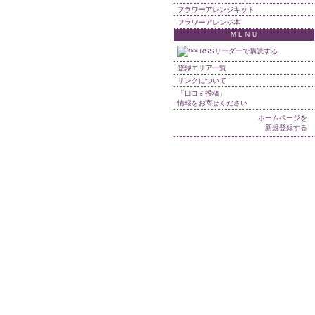
フラワーアレンジキット
フラワーアレンジ本
ＭＥＮＵ
RSSリーダーで購読する
登録エリア一覧
リンクについて
「口コミ投稿」
情報をお寄せください
ホームページを
新規登録する