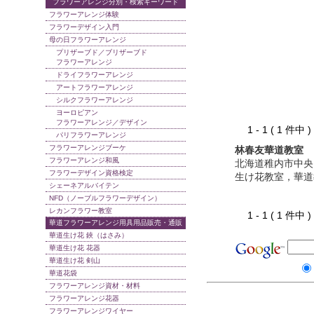
フラワーアレンジ分別・検索キーワード
フラワーアレンジ体験
フラワーデザイン入門
母の日フラワーアレンジ
プリザーブド／ブリザーブド
フラワーアレンジ
ドライフラワーアレンジ
アートフラワーアレンジ
シルクフラワーアレンジ
ヨーロピアン
フラワーアレンジ／デザイン
1 - 1 ( 1 件中
パリフラワーアレンジ
フラワーアレンジブーケ
林春友華道教室
フラワーアレンジ和風
北海道稚内市中央
フラワーデザイン資格検定
生け花教室，華道
シェーネアルバイテン
NFD（ノーブルフラワーデザイン）
レカンフラワー教室
1 - 1 ( 1 件中
華道フラワーアレンジ用具用品販売・通販
華道生け花 鋏（はさみ）
華道生け花 花器
華道生け花 剣山
華道花袋
フラワーアレンジ資材・材料
フラワーアレンジ花器
フラワーアレンジワイヤー