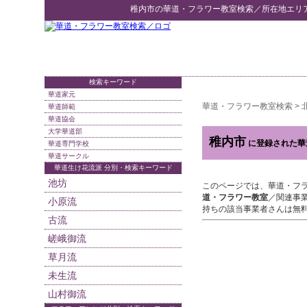
稚内市
の
華道・フラワー教室検索
／所在地エリ
検索キーワード
華道家元
華道・フラワー教室検索
>
華道師範
華道協会
大学華道部
稚内市
に登録された華
華道専門学校
華道サークル
華道生け花流派 分別・検索キーワード
池坊
このページでは、華道・フ
道・フラワー教室
／関連事
小原流
持ちの該当事業者さんは無
古流
嵯峨御流
草月流
未生流
山村御流