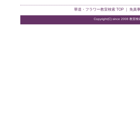
華道・フラワー教室検索
TOP ｜
免責
Copyright(C) since 2008
教室検