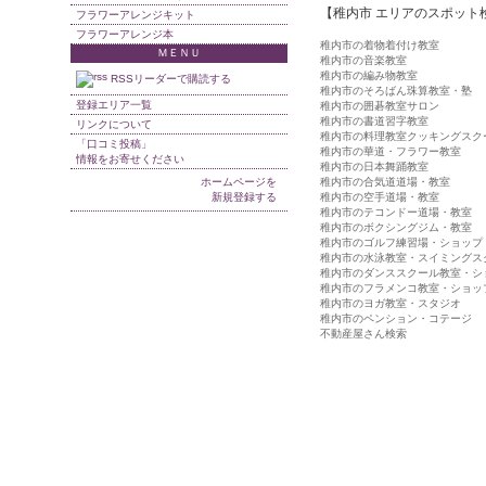
【稚内市 エリアのスポット
フラワーアレンジキット
フラワーアレンジ本
稚内市の着物着付け教室
ＭＥＮＵ
稚内市の音楽教室
稚内市の編み物教室
RSSリーダーで購読する
稚内市のそろばん珠算教室・塾
登録エリア一覧
稚内市の囲碁教室サロン
稚内市の書道習字教室
リンクについて
稚内市の料理教室クッキングスク
「口コミ投稿」
稚内市の華道・フラワー教室
情報をお寄せください
稚内市の日本舞踊教室
ホームページを
稚内市の合気道道場・教室
新規登録する
稚内市の空手道場・教室
稚内市のテコンドー道場・教室
稚内市のボクシングジム・教室
稚内市のゴルフ練習場・ショップ
稚内市の水泳教室・スイミングス
稚内市のダンススクール教室・シ
稚内市のフラメンコ教室・ショッ
稚内市のヨガ教室・スタジオ
稚内市のペンション・コテージ
不動産屋さん検索