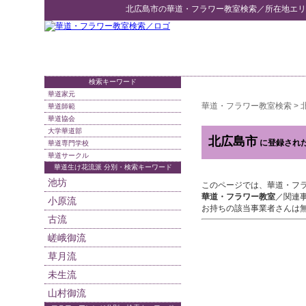
北広島市
の
華道・フラワー教室検索
／所在地エリ
検索キーワード
華道家元
華道・フラワー教室検索
>
華道師範
華道協会
大学華道部
北広島市
に登録され
華道専門学校
華道サークル
華道生け花流派 分別・検索キーワード
池坊
このページでは、華道・フ
華道・フラワー教室
／関連
小原流
お持ちの該当事業者さんは
古流
嵯峨御流
草月流
未生流
山村御流