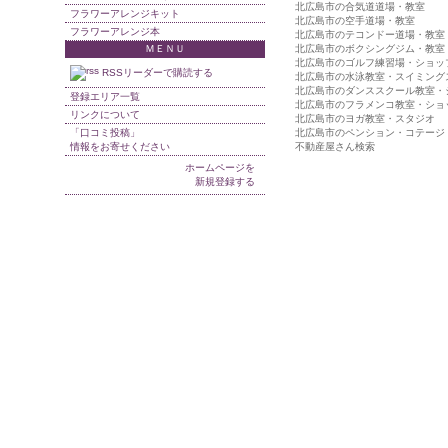
北広島市の合気道道場・教室
フラワーアレンジキット
北広島市の空手道場・教室
フラワーアレンジ本
北広島市のテコンドー道場・教室
ＭＥＮＵ
北広島市のボクシングジム・教室
北広島市のゴルフ練習場・ショッ
RSSリーダーで購読する
北広島市の水泳教室・スイミング
北広島市のダンススクール教室・
登録エリア一覧
北広島市のフラメンコ教室・ショ
リンクについて
北広島市のヨガ教室・スタジオ
「口コミ投稿」
北広島市のペンション・コテージ
情報をお寄せください
不動産屋さん検索
ホームページを
新規登録する