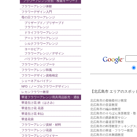
フラワーアレンジ分別・検索キーワード
フラワーアレンジ体験
フラワーデザイン入門
母の日フラワーアレンジ
プリザーブド／ブリザーブド
フラワーアレンジ
ドライフラワーアレンジ
アートフラワーアレンジ
シルクフラワーアレンジ
ヨーロピアン
フラワーアレンジ／デザイン
パリフラワーアレンジ
フラワーアレンジブーケ
フラワーアレンジ和風
フラワーデザイン資格検定
シェーネアルバイテン
NFD（ノーブルフラワーデザイン）
【北広島市 エリアのスポッ
レカンフラワー教室
華道フラワーアレンジ用具用品販売・通販
北広島市の着物着付け教室
華道生け花 鋏（はさみ）
北広島市の音楽教室
華道生け花 花器
北広島市の編み物教室
北広島市のそろばん珠算教室・塾
華道生け花 剣山
北広島市の囲碁教室サロン
華道花袋
北広島市の書道習字教室
フラワーアレンジ資材・材料
北広島市の料理教室クッキングス
フラワーアレンジ花器
北広島市の華道・フラワー教室
北広島市の日本舞踊教室
フラワーアレンジワイヤー