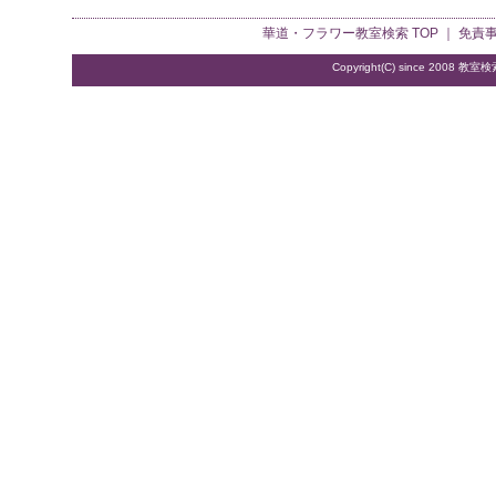
華道・フラワー教室検索
TOP ｜
免責
Copyright(C) since 2008
教室検