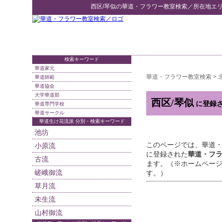
西区/琴似
の
華道・フラワー教室検索
／所在地エ
検索キーワード
華道家元
華道・フラワー教室検索
>
華道師範
華道協会
大学華道部
西区/琴似
に登録
華道専門学校
華道サークル
華道生け花流派 分別・検索キーワード
池坊
このページでは、華道
小原流
に登録された
華道・フ
古流
ます。（※ホームペー
嵯峨御流
す。）
草月流
未生流
山村御流