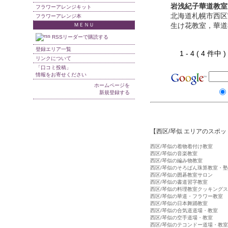
岩浅紀子華道教室
フラワーアレンジキット
北海道札幌市西区
フラワーアレンジ本
生け花教室，華道
ＭＥＮＵ
RSSリーダーで購読する
登録エリア一覧
1 - 4 ( 4 件中
リンクについて
「口コミ投稿」
情報をお寄せください
ホームページを
新規登録する
【西区/琴似 エリアのスポ
西区/琴似の着物着付け教室
西区/琴似の音楽教室
西区/琴似の編み物教室
西区/琴似のそろばん珠算教室・塾
西区/琴似の囲碁教室サロン
西区/琴似の書道習字教室
西区/琴似の料理教室クッキング
西区/琴似の華道・フラワー教室
西区/琴似の日本舞踊教室
西区/琴似の合気道道場・教室
西区/琴似の空手道場・教室
西区/琴似のテコンドー道場・教室