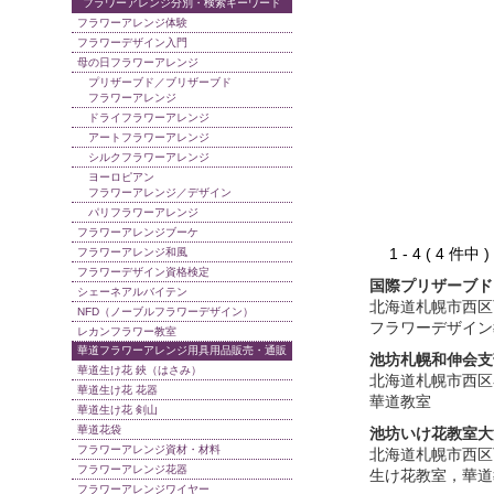
フラワーアレンジ分別・検索キーワード
フラワーアレンジ体験
フラワーデザイン入門
母の日フラワーアレンジ
プリザーブド／ブリザーブド
フラワーアレンジ
ドライフラワーアレンジ
アートフラワーアレンジ
シルクフラワーアレンジ
ヨーロピアン
フラワーアレンジ／デザイン
パリフラワーアレンジ
フラワーアレンジブーケ
1 - 4 ( 4 件中
フラワーアレンジ和風
フラワーデザイン資格検定
国際プリザーブド
シェーネアルバイテン
北海道札幌市西区
NFD（ノーブルフラワーデザイン）
フラワーデザイン
レカンフラワー教室
華道フラワーアレンジ用具用品販売・通販
池坊札幌和伸会支
華道生け花 鋏（はさみ）
北海道札幌市西区
華道生け花 花器
華道教室
華道生け花 剣山
華道花袋
池坊いけ花教室大
フラワーアレンジ資材・材料
北海道札幌市西区
フラワーアレンジ花器
生け花教室，華道
フラワーアレンジワイヤー