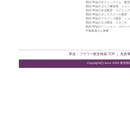
西区/琴似のボクシングジム・教室
西区/琴似のゴルフ練習場・ショ
西区/琴似の水泳教室・スイミン
西区/琴似のダンススクール教室
西区/琴似のフラメンコ教室・シ
西区/琴似のヨガ教室・スタジオ
西区/琴似のペンション・コテージ
不動産屋さん検索
華道・フラワー教室検索
TOP ｜
免責
Copyright(C) since 2008
教室検